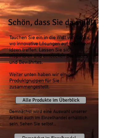
Schön, dass Sie da sind!
Tauchen Sie ein in die Welt von Captix,
wo innovative Lösungen auf kreative
Ideen treffen. Lassen Sie sich
inspirieren und entdecken Sie Neues
und Bewährtes.
Weiter unten haben wir einige
Produktgruppen für Sie
zusammengestellt.
Alle Produkte im Überblick
Demnächst wird eine Auswahl unserer
Artikel auch im Einzelhandel erhältlich
sein. Sehen Sie selbst...
Demnächst im Einzelhandel